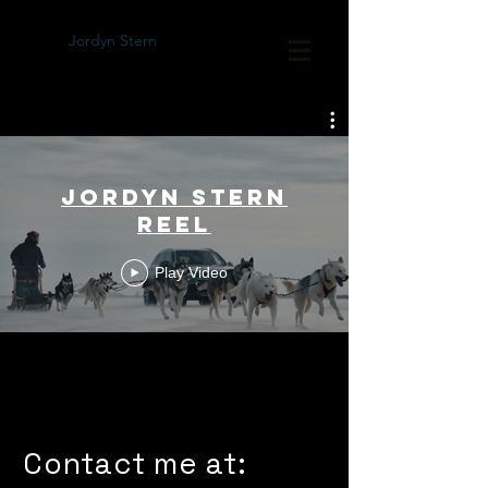
Jordyn Stern
Jordyn Stern
Reel
Play Video
Contact me at: